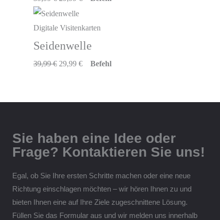
Digitale Visitenkarten
Seidenwelle
39,99
€
29,99
€
Befehl
Sie haben eine Idee oder
Frage? Kontaktieren Sie uns!
Egal, ob Sie Ihre ersten Schritte machen oder eine neue
Richtung einschlagen möchten – wir hören Ihnen zu und
bieten Ihnen eine auf Ihre Ziele zugeschnittene Lösung.
Füllen Sie das Formular aus und wir melden uns innerhalb