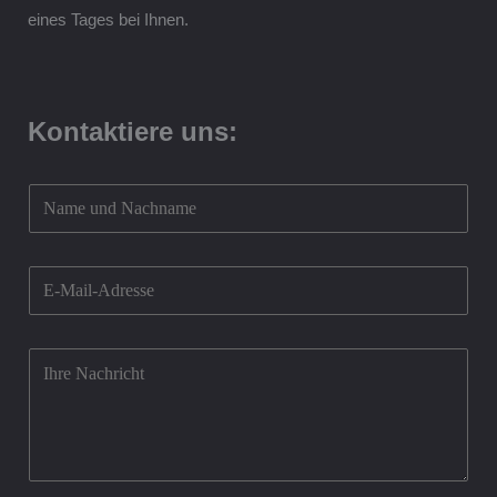
eines Tages bei Ihnen.
Kontaktiere uns:
Z
u
u
E
n
m
s
a
*
K
i
o
l
m
*
m
e