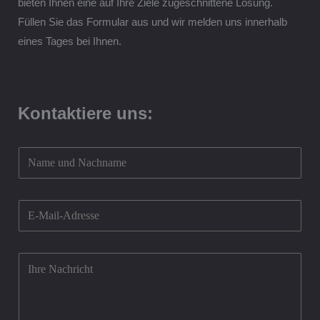
bieten Ihnen eine auf Ihre Ziele zugeschnittene Lösung.
Füllen Sie das Formular aus und wir melden uns innerhalb
eines Tages bei Ihnen.
Kontaktiere uns:
Z
u
u
E
n
m
s
a
*
K
i
o
l
m
*