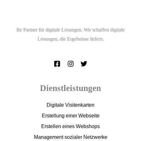
e
r
N
Ihr Partner für digitale Lösungen. Wir schaffen digitale
a
Lösungen, die Ergebnisse liefern.
c
h
r
i
c
h
Dienstleistungen
t
*
Digitale Visitenkarten
Erstellung einer Webseite
Erstellen eines Webshops
Management sozialer Netzwerke